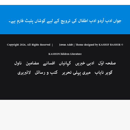
جواں ادب اُردو ادب اطفال کی ترویج کے لیے کوشاں پلیٹ فارم ہے۔
Jawan Adab
| Theme designed by KASHIF BASHIR
© Copyright 2026, All Rights Reserved |
KASHIF
Children Literature
صفحہ اوّل
ادبی خبریں
کہانیاں
افسانے
مضامین
ناول
گوہر نایاب
میری پہلی تحریر
کتب و رسائل
لائبریری
Instagram
YouTube
Twitter
Facebook