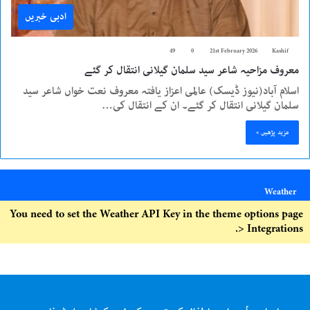
ادبی خبریں
49
0
21st February 2026
Kashif
معروف مزاحیہ شاعر سید سلمان گیلانی انتقال کر گئے
اسلام آباد(نیوز ڈیسک) عالمی اعزاز یافتہ معروف نعت خواں شاعر سید
سلمان گیلانی انتقال کر گئے۔ ان کے انتقال کی…
مزید پڑھیں »
Weather
You need to set the Weather API Key in the theme options page
> Integrations.