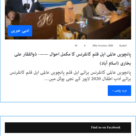
ادبی خبریں
18
0
29th October 2020
Kashif
پانچویں عالمی اہل قلم کانفرنس کا مکمل احوال ——- ذوالفقار علی
بخاری (اسلام آباد)
پانچویں عالمی کانفرنس برائے اہل قلم پانچویں عالمی اہل قلم کانفرنس
برائے ادب اطفال 2020 لاہور کے نجی ہوٹل میں…
مزید پڑھیں »
Find us on Facebook