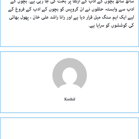
ساتھ ساتھ بچوں کے ادب کے ارتقا پر بحث کی جا رہی ہے. بچوں کے
ادب سے وابستہ حلقوں نے ان گروپس کو بچوں کے ادب کے فروغ کے
لیے ایک اہم سنگ میل قرار دیا ہے اور رانا راشد علی خان ، پھول بھائی
کی کوششوں کو سراہا ہے.
Kashif