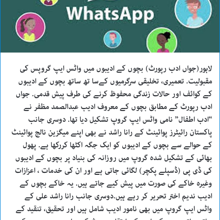
a
i
l
لاہور(جواں ادب رپورٹ) بچوں کے ادیبوں میں واٹس ایپ گروپس کی
مقبولیت. تعمیری، تخلیقی سرگرمیوں کےسا تھ ساتھ بچوں کے ادیبوں
کے کوائف اور حالات زندگی محفوظ کرنے کی طرف پیش قدمی. جواں
ادب رپورٹ کے مطابق بچوں کے معروف ادیب عبدالصمد مظفر نے
“ادب اطفال” نامی واٹس ایپ گروپ تشکیل دیا تھا. دوسری جانب
پاکستان رائیٹرز پوائینٹ کے رانا راشد نے بھی اپنے میگزین نالج پوائینٹ
کے حوالے سے بچوں کے ادیبوں کو ایک جگہ اکٹھا کررکھا ہے. پھول
بھائی کے تشکیل شدہ گروپ میں روزانہ کی بنیاد پر بچوں کے ادیبوں
کی ڈی پی (ڈسپلے پکچر) لگائی جاتی ہے اور ان کی خدمات ، اعزازات
وغیرہ خاکے کی صورت میں پیش کیے جاتے ہیں. یہ خاکے بچوں کے
ادیب ندیم اختر تحریر کر رہے ہیں.دوسری جانب رانا راشد علی کے
واٹس ایپ گروپ میں بھی نامور ادیب شامل ہیں اور تحقیق، تنقید کے