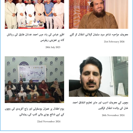
معروف مزاحیہ شاعر سید سلمان گیلانی انتقال کر گئے
اظہر عباس کی یاد میں احمد عدنان طارق کی رہائش
گاہ پر تعزیتی ریفرنس
21st February 2026
28th July 2025
بچوں کے معروف ادیب اور ماہر تعلیم اشفاق احمد
خان کی والدہ انتقال کرگئیں
یوم اطفال پر عمران یوسفزئی اور راج آفریدی کی بچوں
کے لیے شائع ہونے والی کتب کی رونمائی
26th November 2024
22nd November 2024