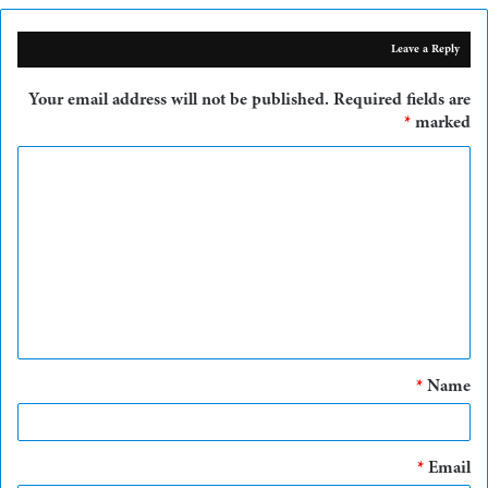
Leave a Reply
Your email address will not be published.
Required fields are
*
marked
C
o
m
m
e
n
t
*
Name
*
*
Email