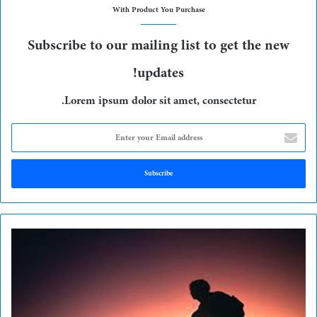
With Product You Purchase
Subscribe to our mailing list to get the new
updates!
Lorem ipsum dolor sit amet, consectetur.
E
n
t
e
r
y
o
u
r
E
m
a
i