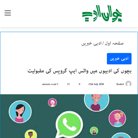
تلاش
enu
کریں
صفحہ اول
/
ادبی خبریں
ادبی خبریں
بچوں کی ادیبوں میں واٹس ایپ گروپس کی مقبولیت
1 minute read
15
0
13th July 2020
S
Kashif
e
n
d
a
n
e
m