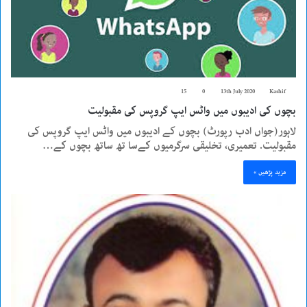
15
0
13th July 2020
Kashif
بچوں کی ادیبوں میں واٹس ایپ گروپس کی مقبولیت
لاہور(جواں ادب رپورٹ) بچوں کے ادیبوں میں واٹس ایپ گروپس کی
مقبولیت. تعمیری، تخلیقی سرگرمیوں کےسا تھ ساتھ بچوں کے…
مزید پڑھیں »