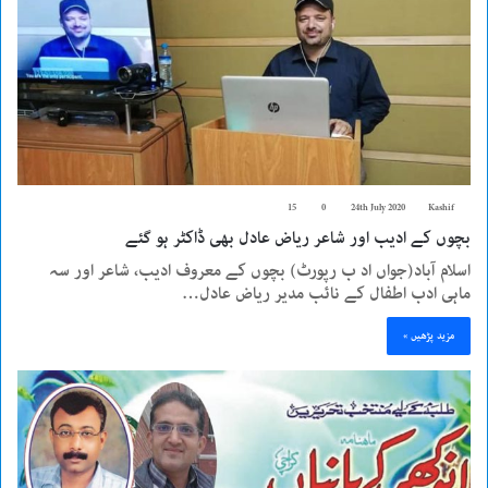
15
0
24th July 2020
Kashif
بچوں کے ادیب اور شاعر ریاض عادل بھی ڈاکٹر ہو گئے
اسلام آباد(جواں اد ب رپورٹ) بچوں کے معروف ادیب، شاعر اور سہ
ماہی ادب اطفال کے نائب مدیر ریاض عادل…
مزید پڑھیں »