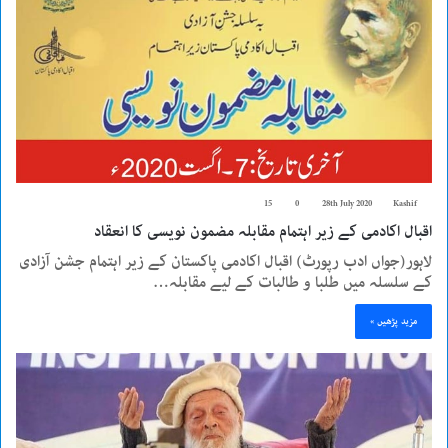
15
0
28th July 2020
Kashif
اقبال اکادمی کے زیر اہتمام مقابلہ مضمون نویسی کا انعقاد
لاہور(جواں ادب رپورٹ) اقبال اکادمی پاکستان کے زیر اہتمام جشن آزادی
کے سلسلہ میں طلبا و طالبات کے لیے مقابلہ…
مزید پڑھیں »