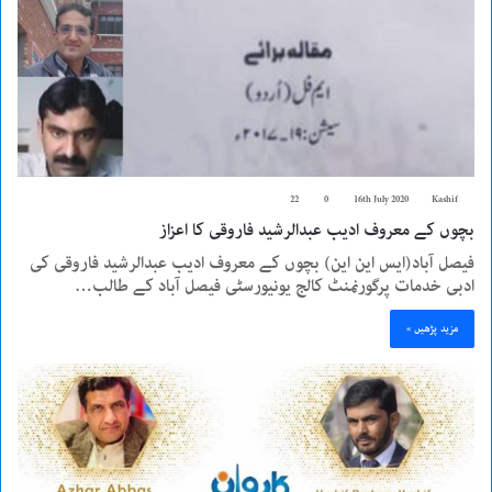
22
0
16th July 2020
Kashif
بچوں کے معروف ادیب عبدالرشید فاروقی کا اعزاز
فیصل آباد(ایس این این) بچوں کے معروف ادیب عبدالرشید فاروقی کی
ادبی خدمات پرگورنمنٹ کالج یونیورسٹی فیصل آباد کے طالب…
مزید پڑھیں »