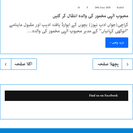
16
0
28th June 2020
Kashif
محبوب الٰہی مخمور کی والدہ انتقال کر گئیں
کراچی(جواں ادب نیوز) بچوں کے ایوارڈ یافتہ ادیب اور مقبول ماہنامے
“انوکھی کہانیاں” کے مدیر محبوب الٰہی مخمور کی والدہ…
مزید پڑھیں »
پچھلا صفحہ
اگلا صفحہ
Find us on Facebook