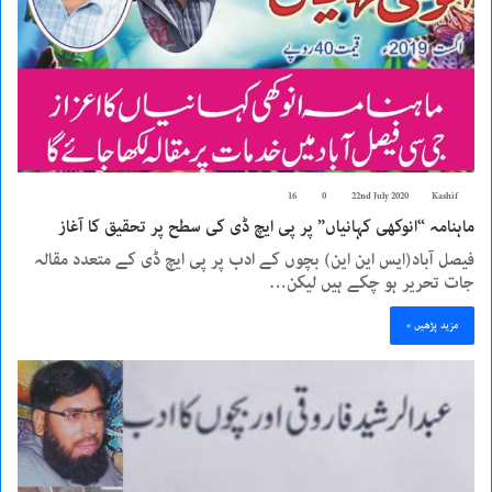
16
0
22nd July 2020
Kashif
ماہنامہ “انوکھی کہانیاں” پر پی ایچ ڈی کی سطح پر تحقیق کا آغاز
فیصل آباد(ایس این این) بچوں کے ادب پر پی ایچ ڈی کے متعدد مقالہ
جات تحریر ہو چکے ہیں لیکن…
مزید پڑھیں »