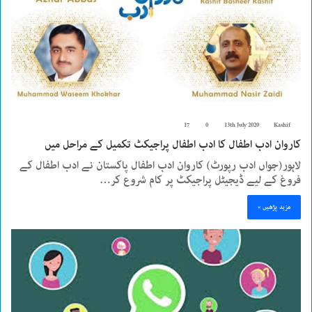
17
0
13th July 2020
Kashif
کاروان ادب اطفال کا ادب اطفال پراجیکٹ تکمیل کے مراحل میں
لاہور(جواں ادب رپورٹ) کاروان ادب اطفال پاکستان نے ادب اطفال کے
فروغ کے لیے ڈیجیٹل پراجیکٹ پر کام شروع کر…
مزید پڑھیں »