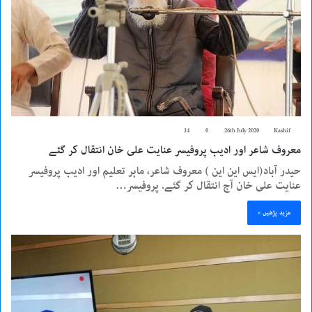
14
0
26th July 2020
Kashif
معروف شاعر اور ادیب پروفیسر عنایت علی خان انتقال کر گئے
حیدر آباد(ایس این این ) معروف شاعر، ماہر تعلیم اور ادیب پروفیسر
عنایت علی خان آج انتقال کر گئے. پروفیسر…
مزید پڑھیں »