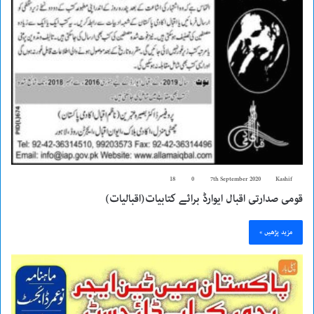
18
0
7th September 2020
Kashif
قومی صدارتی اقبال ایوارڈ برائے کتابیات(اقبالیات)
مزید پڑھیں »